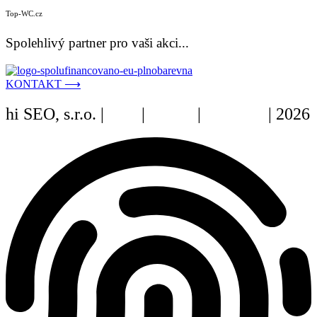
Top-WC.cz
Spolehlivý partner pro vaši akci...
KONTAKT ⟶
hi SEO, s.r.o. |
web
|
studio
|
fotograf
| 2026