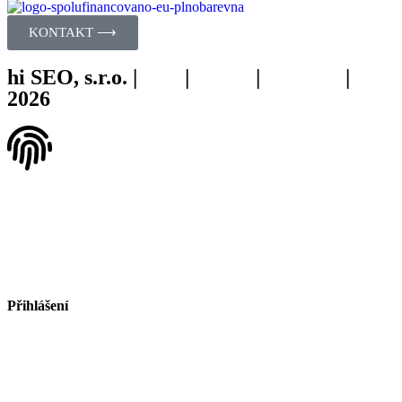
KONTAKT ⟶
hi SEO, s.r.o. |
web
|
studio
|
fotograf
|
2026
Všeobecné obchodní podmínky.
Přihlášení