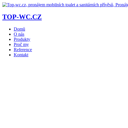
Přejít
k
obsahu
TOP-WC
.CZ
Domů
O nás
Produkty
Proč my
Reference
Kontakt