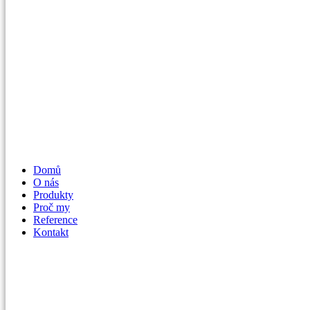
Menu
Domů
O nás
Produkty
Proč my
Reference
Kontakt