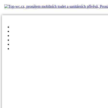
Přejít
k
obsahu
Domů
O nás
Produkty
Proč my
Reference
Kontakt