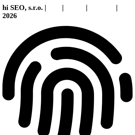
hi SEO, s.r.o. |
web
|
studio
|
fotograf
|
2026