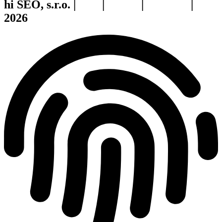
hi SEO, s.r.o. |
web
|
studio
|
fotograf
|
2026