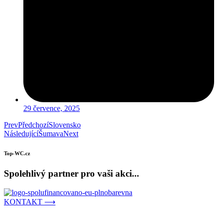
29 července, 2025
Prev
Předchozí
Slovensko
Následující
Šumava
Next
Top-WC.cz
Spolehlivý partner pro vaši akci...
KONTAKT ⟶