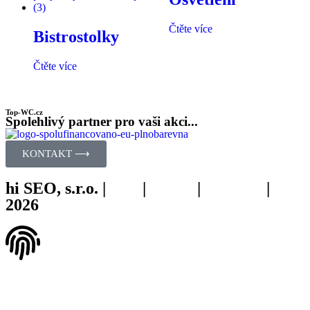
Čtěte více
Bistrostolky
Čtěte více
Top-WC.cz
Spolehlivý partner pro vaši akci...
KONTAKT ⟶
hi SEO, s.r.o. |
web
|
studio
|
fotograf
|
2026
Všeobecné obchodní podmínky.