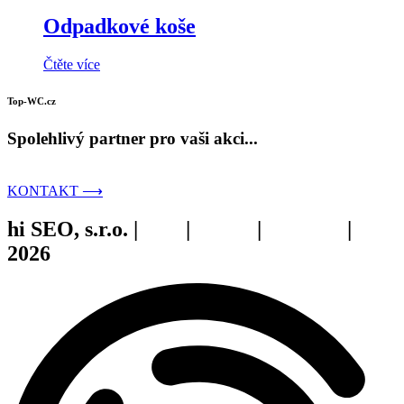
Odpadkové koše
Čtěte více
Top-WC.cz
Spolehlivý partner pro vaši akci...
KONTAKT ⟶
hi SEO, s.r.o. |
web
|
studio
|
fotograf
|
2026