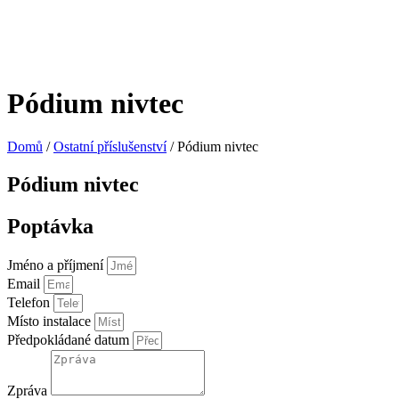
Pódium nivtec
Domů
/
Ostatní příslušenství
/ Pódium nivtec
Pódium nivtec
Poptávka
Jméno a příjmení
Email
Telefon
Místo instalace
Předpokládané datum
Zpráva